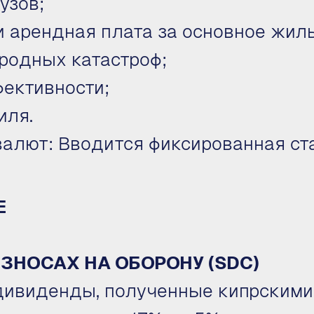
узов;
 арендная плата за основное жиль
родных катастроф;
фективности;
иля.
алют: Вводится фиксированная ста
Е
ЗНОСАХ НА ОБОРОНУ (SDC)
дивиденды, полученные кипрским