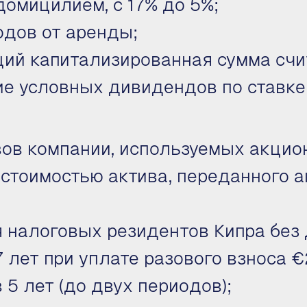
омицилием, с 17% до 5%;
одов от аренды;
ций капитализированная сумма сч
е условных дивидендов по ставке
вов компании, используемых акцио
стоимостью актива, переданного а
 налоговых резидентов Кипра без
7 лет при уплате разового взноса 
5 лет (до двух периодов);