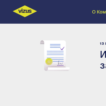
О Ком
13
И
з